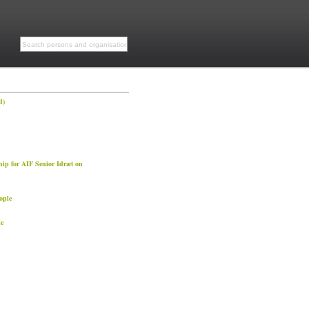
d)
ip for AIF Senior Idræt on
ople
e