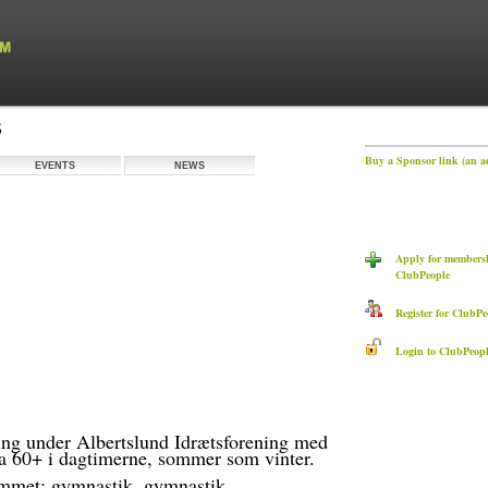
S
Buy a Sponsor link (an a
EVENTS
NEWS
Apply for membersh
ClubPeople
Register for ClubPe
Login to ClubPeopl
ing under Albertslund Idrætsforening med
fra 60+ i dagtimerne, sommer som vinter.
ammet: gymnastik, gymnastik