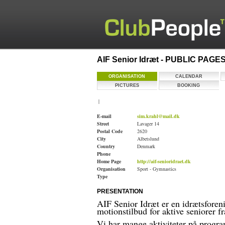
AIF Senior Idræt - PUBLIC PAGE
ORGANISATION
CALENDAR
PICTURES
BOOKING
|
E-mail
sim.krahl@mail.dk
Street
Lavager 14
Postal Code
2620
City
Albetslund
Country
Denmark
Phone
Home Page
http://aif-senioridraet.dk
Organisation
Sport - Gymnastics
Type
PRESENTATION
AIF Senior Idræt er en idrætsforen
motionstilbud for aktive seniorer 
Vi har mange aktiviteter på progr