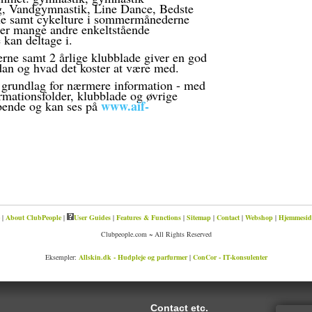
, Vandgymnastik, Line Dance, Bedste
que samt cykelture i sommermånederne
 der mange andre enkeltstående
kan deltage i.
erne samt 2 årlige klubblade giver en god
dan og hvad det koster at være med.
 grundlag for nærmere information - med
mationsfolder, klubblade og øvrige
www.aif-
bende og kan ses på
|
About ClubPeople
|
User Guides
|
Features & Functions
|
Sitemap
|
Contact
|
Webshop
|
Hjemmeside
Clubpeople.com ~ All Rights Reserved
Eksempler:
Allskin.dk - Hudpleje og parfurmer
|
ConCor - IT-konsulenter
Contact etc.