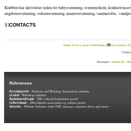
Klubben har aktiviteter inden for babysvømning, svømmeskole, konkurrence
ungdomssvømning, voksensvømning, masterssvømning, vandaerobic, vandpolo
CONTACTS
Terms of Use
|
About ClubPeople
|
User Guides
|
Fe
Clubpeo
Eksempler:
Allskin.dk - Hu
References
Foreningsweb
- Antenna and Housing Association solution
eLokal
- Webshop solution
BadmintonPeople
- DK's official badminton portal
iAlbertslund
- Albertslunds association og culture portal
Intersite
- Website Solution with CMS, intranet, common drive and more