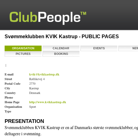
Svømmeklubben KVIK Kastrup - PUBLIC PAGES
ORGANISATION
CALENDAR
EVENTS
NE
PICTURES
BOOKING
|
E-mail
kvik@kvikkastrup.dk
Street
Røllikevej 4
Postal Code
2770
City
Kastrup
Country
Denmark
Phone
Home Page
http://www.kvikkastrup.dk
Organisation
Sport
Type
PRESENTATION
Svømmeklubben KVIK Kastrup er en af Danmarks største svømmeklubber, og h
deltagere i svømning.